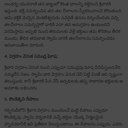
గాంధర్వ యువరాణి తన జుట్టులో కొంత భాగాన్ని కత్తిరించి శ్రీవారికి
ఇస్తుంది. భక్తి సమర్పించిన తన తల నీలాలను స్వీకరించాలని కోరుతుంది.
ఆమె భక్తికి మెచ్చిన వెంకటేశ్వరుడు ఎవరైతే తనను దర్శించేందుకు వచ్చి
తలనీలాలు సమర్పిస్తారో వారికి సదా తన అనుగ్రహం ఉంటుందని
వరమిస్తాడు. అప్పటి నుంచి తిరుమలకు వెళ్లే భక్తులు తమ కోరికలు తీరక
ముందు, తీరిన తరువాత స్వామి వారికి తలనీలాలను సమర్పించడం
ఆనవాయితీగా మారింది.
4. విగ్రహం వెనుక సముద్ర ఘోష:
శ్రీవారి విగ్రహం వెనుక నుంచి ఎప్పుడూ సముద్రపు ఘోష వినిపిస్తుందనేది
నమ్మలేని నిజం. స్వామి వారి విగ్రహం వెనుక చెవి పెట్టి వింటే ఇది స్పష్టంగా
తెలుస్తుంది. కానీ శ్రీవారికి సేవ చేసే అర్చకులకు తప్ప సాధారణ భక్తులకు ఆ
అవకాశం లభించదు.
5. కొండెక్కని దీపాలు:
గర్భగుడిలోని శ్రీవారి విగ్రహం ముందుంచే మట్టి దీపాలు ఎప్పుడూ
కొండెక్కవు. స్వామి దర్శనానికి వచ్చే భక్తుల యొక్క నిర్మలమైన
హృదయానికి ఇవి ప్రతీకగా నిలుస్తుంటాయి. ఈ దీపాలను ఎప్పుడు, ఎవరు