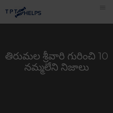
Toggle
తిరుమల శ్రీవారి గురించి 10
నమ్మలేని నిజాలు