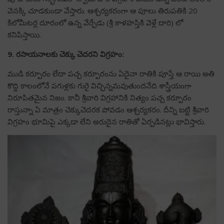
వెనక్కి చూడకుండా వేస్తారు. ఆశ్చర్యకరంగా ఆ పూలు తిరుపతికి 20
కిలోమీటర్ల దూరంలో ఉన్న వేర్పేడు (శ్రీ కాళహస్తికి వెళ్లే దారి) లో
కనిపిస్తాయి.
9. రసాయనాలకు చెక్కు చెదరని విగ్రహం:
ముడి కర్పూరం లేదా పచ్చ కర్పూరంను ఏదైనా రాతికి పూస్తే ఆ రాయి అతి
కొద్ది కాలంలోనే పగుళ్లకు గురై విచ్ఛిన్నమవుతుందనేది శాస్త్రీయంగా
నిరూపితమైన నిజం. కానీ శ్రీవారి విగ్రహానికి నిత్యం పచ్చ కర్పూరం
రాస్తున్నా ఏ మాత్రం చెక్కుచెదరక పోవడం ఆశ్చర్యకరం. దీన్ని బట్టి శ్రీవారి
విగ్రహం భూమిపై ఎక్కడా లేని అరుదైన రాతితో ఏర్పడినట్లు భావిస్తారు.