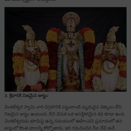
3. శ్రీవారికి నిజమైన జుట్టు:
వెంకటేశ్వర స్వామి వారి విగ్రహానికి పట్టులాంటి మృదువైన చిక్కులు లేని
నిజమైన జుట్టు ఉంటుంది. దీని వెనుక ఒక ఆసక్తికరమైన కధ కూడా ఉంది.
వెంకటేశ్వరుడు భూమిపై ఉన్న సమయంలో ఊహించని ప్రమాదంలో తన
జుట్టులో కొంత భాగాన్ని కోల్పోతాడు. ఇది గమనించిన నీల దేవి అనే