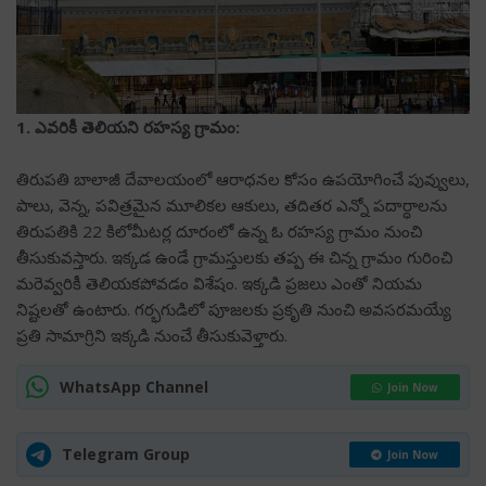
1. ఎవరికీ తెలియని రహస్య గ్రామం:
తిరుపతి బాలాజీ దేవాలయంలో ఆరాధనల కోసం ఉపయోగించే పువ్వులు,
పాలు, వెన్న, పవిత్రమైన మూలికల ఆకులు, తదితర ఎన్నో పదార్ధాలను
తిరుపతికి 22 కిలోమీటర్ల దూరంలో ఉన్న ఓ రహస్య గ్రామం నుంచి
తీసుకువస్తారు. ఇక్కడ ఉండే గ్రామస్తులకు తప్ప ఈ చిన్న గ్రామం గురించి
మరెవ్వరికీ తెలియకపోవడం విశేషం. ఇక్కడి ప్రజలు ఎంతో నియమ
నిష్టలతో ఉంటారు. గర్భగుడిలో పూజలకు ప్రకృతి నుంచి అవసరమయ్యే
ప్రతి సామాగ్రిని ఇక్కడి నుంచే తీసుకువెళ్తారు.
WhatsApp Channel
Join Now
Telegram Group
Join Now