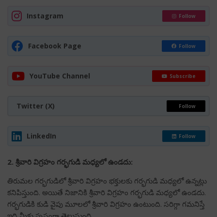
Instagram
Follow
Facebook Page
Follow
YouTube Channel
Subscribe
Twitter (X)
Follow
LinkedIn
Follow
2. శ్రీవారి విగ్రహం గర్భగుడి మధ్యలో ఉండదు:
తిరుమల గర్భగుడిలో శ్రీవారి విగ్రహం భక్తులకు గర్భగుడి మధ్యలో ఉన్నట్లు
కనిపిస్తుంది. అయితే నిజానికి శ్రీవారి విగ్రహం గర్భగుడి మధ్యలో ఉండదు.
గర్భగుడికి కుడి వైపు మూలలో శ్రీవారి విగ్రహం ఉంటుంది. సరిగ్గా గమనిస్తే
ఇది మీకు స్పష్టంగా తెలుస్తుంది.