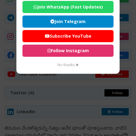
Join WhatsApp (Fast Updates)
Telegram Group
Join Now
Join Telegram
Subscribe YouTube
Instagram
Follow
Follow Instagram
Facebook Page
Follow
No thanks ✖
YouTube Channel
Subscribe
Twitter (X)
Follow
LinkedIn
Follow
తిరుమల వేంకటేశ్వరున్ని నిత్యం అనేక పూలతో పూజిస్తుంటారు. వాటిని
పూజారులు గర్భగుడిలో స్వామి వారి విగ్రహం వెనుక ఉన్న జలపాతంలోకి