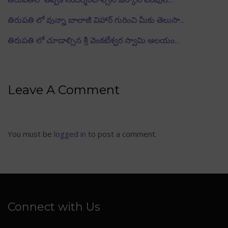
తిరుపతి లో వున్నా బాలాజీ విహార్ గురించి మీకు తెలుసా...
తిరుపతి లో చూడాల్సిన శ్రీ వెంకటేశ్వర స్వామి ఆలయం…
Leave A Comment
You must be
logged in
to post a comment.
Connect with Us