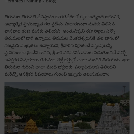
Temples
Training - Blog
తిరుమల తిరుపతి దేవస్థానం భారతదేశంలో కెల్లా అత్యంత ఆదునిక,
ఆధ్యాత్మిక ప్రాముఖ్యత గల ప్రదేశం. సాధారణంగా మనకు తెలిసిన
వాస్తవాల కంటే మనకు తెలియని, అంతుచిక్కని రహస్యాలు ఎన్నో
తిరుమలలో దాగి ఉన్నాయి. తిరుమల వెంకటేశ్వరునికి తల భాగంలో
నిజమైన వెంట్రుకలు ఉన్నాయని, శ్రీవారిని పూజించే వస్తువులన్నీ
స్థానికంగా లభించేవి కాదని, శ్రీవారి విగ్రహానికి చెమట పడుతుందనే ఎన్నో
ఆసక్తికర విషయాలు తిరుమల వెళ్లే భక్తుల్లో చాలా మందికి తెలియదు. ఇలా
తిరుమల గురించి చాలా మంది భక్తులకు, పర్యాటకులకు తెలియని
మరెన్నో ఆసక్తికర విషయాలు గురించి ఇప్పుడు తెలుసుకుందాం.