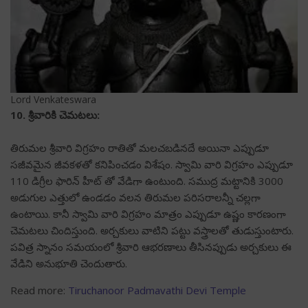
Lord Venkateswara
10. శ్రీవారికి చెమటలు:
తిరుమల శ్రీవారి విగ్రహం రాతితో మలచబడినదే అయినా ఎప్పుడూ
సజీవమైన జీవకళతో కనిపించడం విశేషం. స్వామి వారి విగ్రహం ఎప్పుడూ
110 డిగ్రీల ఫారిన్ హీట్ తో వేడిగా ఉంటుంది. సముద్ర మట్టానికి 3000
అడుగుల ఎత్తులో ఉండడం వలన తిరుమల పరిసరాలన్నీ చల్లగా
ఉంటాయి. కానీ స్వామి వారి విగ్రహం మాత్రం ఎప్పుడూ ఉష్ణం కారణంగా
చెమటలు చిందిస్తుంది. అర్చకులు వాటిని పట్టు వస్త్రాలతో తుడుస్తుంటారు.
పవిత్ర స్నానం సమయంలో శ్రీవారి ఆభరణాలు తీసినప్పుడు అర్చకులు ఈ
వేడిని అనుభూతి చెందుతారు.
Read more:
Tiruchanoor Padmavathi Devi Temple