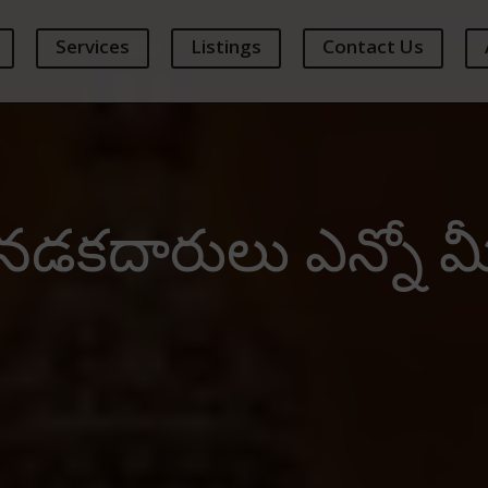
Services
Listings
Contact Us
డకదారులు ఎన్నో మ