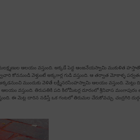
లక్ష్మణుల ఆలయం వస్తుంది. అక్కడే పెద్ద ఆంజనేయస్వామి ముకుళిత హస్తాతో 
 కోననుండి వెళ్తుంటే అక్కగార్ల గుడి వస్తుంది. ఆ తర్వాత మోకాళ్ళ పర్వతం
్చు. అక్కడనుంచి ముందుకు వెళితే లక్ష్మీనరసింహస్వామి ఆలయం వస్తుంది. మె
ఆలయం వస్తుంది. తిరుపతికి పది కిలోమీటర్ల దూరంలో శ్రీనివాస మంగాపురం ఉం
ంది. ఈ మెట్ల దారిన నడిస్తే ఒక గంటలో తిరుమల చేరుకోవచ్చు. చంద్రగిరి దుర్గ