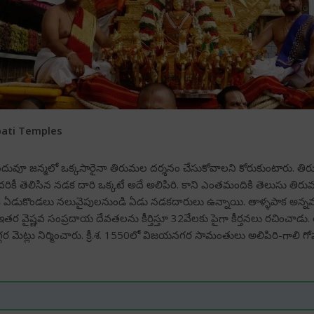
pati Temples
హిందువూ జన్మలో ఒక్కసారైనా తిరుమల దర్శనం చేసుకోవాలని కోరుకుంటారు. తి
దరికీ తెలిసిన నడక దారి ఒక్కటే అదే అలిపిరి. కాని ఎంతమందికి తెలుసు తి
ఏడుకొండలు నలువైపులనుండి ఏడు నడకదారులు ఉన్నాయి. తాళ్ళపాక అన్నమాచార్
ర వైష్ణవ సంప్రదాయ దేవతలను కీర్తిస్తూ 32వేలకు పైగా కీర్తనలు రచించాడు.
గర మెట్లు నిర్మించారు. క్రీ.శ. 1550లో విజయనగర సామంతులు అలిపిరి-గాలి గోప