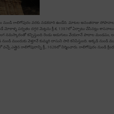
ర్థం నుండి గాలిగోపురం వరకు నడకదారి ఉండేది. మాటల అనంతరాజు సోపానాలు 
మోకాళ్ళ పర్వతం దగ్గర మెట్లను క్రీ.శ, 1387లో ఏర్పాటు చేసినట్లు శాసనాలు పే
గ నమస్కారంతో కన్పిస్తుంది రెండు అడుగులు వేయగానే పాదాల మండపం, లక్ష
నుండి ముందుకు వెళ్తూనే కుమ్మరి దాసుని సారె కనిపిస్తుంది. అక్కడి నుండి ముందుక
లో వచ్చే ఎత్తైన గాలిగోపురాన్ని క్రీ,..1628లో నిర్మించారు. గాలిగోపురం నుండి క్