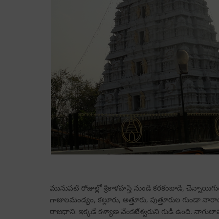
మునుపటి రోజుల్లో శ్రీకాళహస్తి నుండి కరకంబాడి, చెన్నాయి
గాజులమండ్యం, కల్లూరు, అత్తూరు, పుత్తూరుల గుండా న
రాజధాని. ఇక్కడే కళ్యాణ వేంకటేశ్వరుని గుడి ఉంది. నాగు