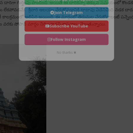
ారిగా గుర్తింపు పొందింది. అయితే ఈ దారికన్నా తక్కువ సమయంలో కొండకు వెళ్ళ
యాలు లేకపోవడమే. శ్రీవారి ఆలయం చేరుకోవడానికి దాదాపు ఏడెనిమిది నడక దారు
Join Telegram
ఇదే కాలక్రమంలో అలిపిరి అయింది. ఈ మార్గంలో తిరుమల చేరుకోవాలంటే పన్నెం
రకు సోపాన మార్గం నిర్మించాడని శాసనాలు చెబుతున్నాయి.
Subscribe YouTube
Follow Instagram
No thanks ✖