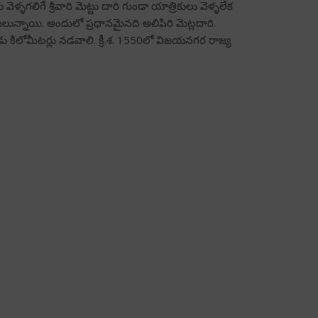
గలిగే శ్రీవారి మెట్టు దారి గుండా యాత్రికులు వెళ్ళలేక
లున్నాయి. అందులో ప్రధానమైనది అలిపిరి మెట్లదారి.
డు కిలోమీటర్లు నడవాలి. క్రీ.శ. 1550లో విజయనగర రాజ్య