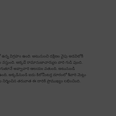
ఉన్న విగ్రహం ఉంది. అటునుంచి దక్షిణం వైపు అడవిలోకి
 వస్తుంది. అక్కడే రామానుజాచార్యుల వారి గుడి వుంది.
ట్లు దిగుతూనే అవ్వాచారి ఆలయం వతుంది. అటునుండి
ది. అక్కడినుండి ఐదు కిలోమీటర్ల దూరంలో శీవారి మెట్లు
ం నిర్మించిన తరువాత ఈ దారికి ప్రాముఖ్యం లభించింది.