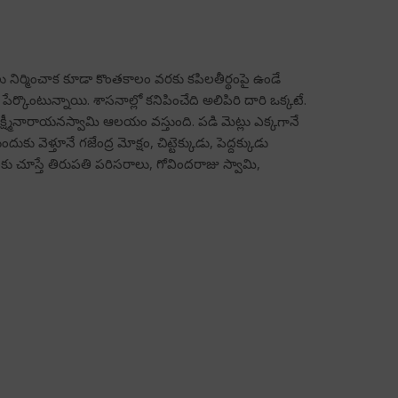
నిర్మించాక కూడా కొంతకాలం వరకు కపిలతీర్థంపై ఉండే
ర్కొంటున్నాయి. శాసనాల్లో కనిపించేది అలిపిరి దారి ఒక్కటే.
్మీనారాయనస్వామి ఆలయం వస్తుంది. పడి మెట్లు ఎక్కగానే
ు వెళ్తూనే గజేంద్ర మోక్షం, చిట్టెక్కుడు, పెద్దక్కుడు
రిందకు చూస్తే తిరుపతి పరిసరాలు, గోవిందరాజు స్వామి,