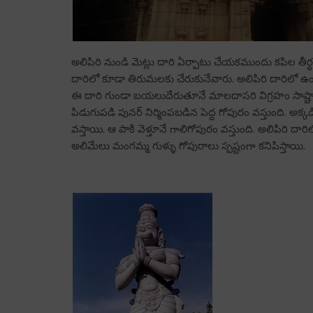
అలిపిరి నుండి మెట్లు దారి ఏర్పాటు చేయకముందు కపిల తీ
దారిలో కూడా తిరుమలకు చేరుకునేవారు. అలిపిరి దారిలో ఉండే 
ఈ దారి గుండా బయలుదేరుతూనే మాలదాసరి విగ్రహం సాష్టాం
పిడుగుపడి పునర్ నిర్మింపబడిన పెద్ద గోపురం వస్తుంది. అక్కడి 
వస్తాయి. ఆ పాకి వెళ్తూనే గాలిగోపురం వస్తుంది. అలిపిరి దారి
అలిమేలు మంగమ్మ గుళ్ళు గోపురాలు స్పష్టంగా కనిపిస్తాయి.