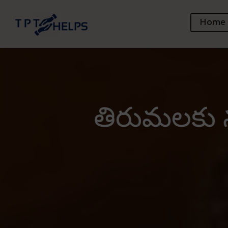
Home
తిరుమలకు న