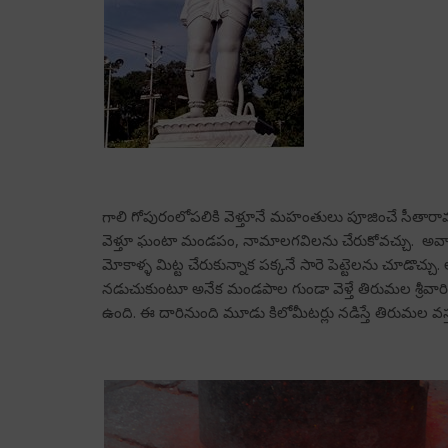
గాలి గోపురంలోపలికి వెళ్తూనే మహంతులు పూజించే సీతారామ
వెళ్తూ ఘంటా మండపం, నామాలగవిలను చేరుకోవచ్చు. అవ్వాచారి
మోకాళ్ళ మిట్ట చేరుకున్నాక పక్కనే సారె పెట్టెలను చూడొచ
నడుచుకుంటూ అనేక మండపాల గుండా వెళ్తే తిరుమల శ్రీవారి 
ఉంది. ఈ దారినుంది మూడు కిలోమీటర్లు నడిస్తే తిరుమల వస్తు