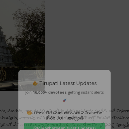
Tirupati Latest Updates
Join
16,000+ devotees
getting instant alerts
గుంట, మంగళం, అక్కారంపల్లి, కపిలతీర్థం వరకు ఒక మార్గం ఉండేది. అదే విధంగా 
తాజా తిరుమల తిరుపతి సమాచారం
కోసం Join అవ్వండి
ారాయణపురం, నాగాలపురానికి మరోకదారి వుండేది. ఆరోజుల్లో తిరుపతి త
లాపురంలో వేదనారాయణ స్వామి ఆలయం ఉంది. అంటే ఆ రోజుల్లో ప్రసిద్ధ పుణ్యక
Join WhatsApp (Fast Updates)