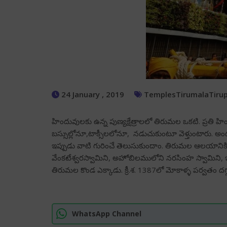
24 January , 2019
Temples
Tirumala
Tiru
హిందువులకు ఉన్న పుణ్యక్షేత్రాలలో తిరుమల ఒకటి. ప్రతి 
బస్సుల్లోనూ,టాక్సీలలోనూ, నడుచుకుంటూ వెళ్తుంటారు. అం
ఇప్పుడు వాటి గురించే తెలుసుకుందాం. తిరుమల ఆలయానికి 
వేంకటేశ్వరస్వామిని, అహోబిలములోని నరసింహ స్వామిని, ఇత
తిరుమల కొండ ఎక్కాడు. క్రీ.శ. 1387లో మోకాళ్ళ పర్వతం దగ్
WhatsApp Channel