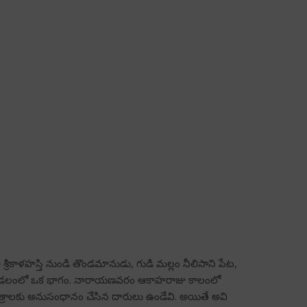
శ్రీకాళహస్తి నుండి తొండమానుడు, గుడి మల్లం నీలిసాని పేట,
ొండమండలంలో ఒక భాగం. నారాయణవరం ఆకాహరాజు కాలంలో
్షేత్రాలకు అనుసంధానం చేసిన దారులు ఉండేవి. అయితే అవి