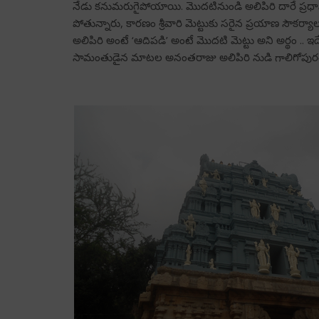
నేడు కనుమరుగైపోయాయి. మొదటినుండి అలిపిరి దారే ప్రధాన ద
పోతున్నారు, కారణం శ్రీవారి మెట్టుకు సరైన ప్రయాణ సౌకర్
అలిపిరి అంటే ‘ఆదిపడి’ అంటే మొదటి మెట్టు అని అర్థం .. 
సామంతుడైన మాటల అనంతరాజు అలిపిరి నుడి గాలిగోపురం వ