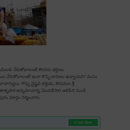
రుమలకు చేరుకోవాలంటే కొందరు భక్తులు
రుమల చేరుకోవాలంటే ఇంకా కొన్ని దారులు ఉన్నాయని? మనం
యులు గొప్ప వైష్ణవ భక్తుడు. తిరుమల శ్రీ
 తాళ్ళపాక అన్నమాచార్య మొదటిసారి అలిపిరి నుండి
ురం మార్గం నిర్మించారు.
Join Now