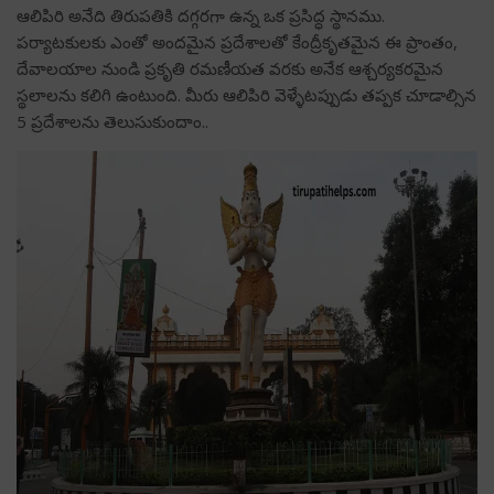
ఆలిపిరి అనేది తిరుపతికి దగ్గరగా ఉన్న ఒక ప్రసిద్ధ స్థానము.
పర్యాటకులకు ఎంతో అందమైన ప్రదేశాలతో కేంద్రీకృతమైన ఈ ప్రాంతం,
దేవాలయాల నుండి ప్రకృతి రమణీయత వరకు అనేక ఆశ్చర్యకరమైన
స్థలాలను కలిగి ఉంటుంది. మీరు ఆలిపిరి వెళ్ళేటప్పుడు తప్పక చూడాల్సిన
5 ప్రదేశాలను తెలుసుకుందాం..