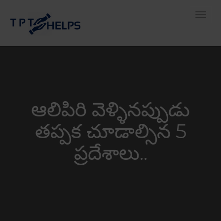
Toggle
ఆలిపిరి వెళ్ళినప్పుడు
తప్పక చూడాల్సిన 5
ప్రదేశాలు..