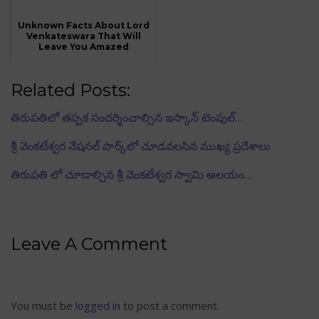
Unknown Facts About Lord
Venkateswara That Will
Leave You Amazed
Related Posts:
తిరుపతిలో తప్పక సందర్శించాల్సిన ఇస్కాన్ టెంపుల్…
శ్రీ వెంకటేశ్వర నేషనల్ పార్క్‌లో చూడవలసిన ముఖ్య ప్రదేశాలు
తిరుపతి లో చూడాల్సిన శ్రీ వెంకటేశ్వర స్వామి ఆలయం…
Leave A Comment
You must be
logged in
to post a comment.