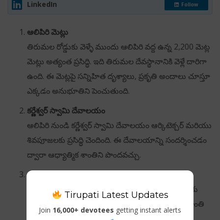
LinkedIn
Follow
ఆలిపిరి మెట్లు
తిరుమల రోడ్డుకు వెళ్ళే ముందు ఆలిపిరి వద్ద ఉన్న 2,200 మెట్ల
మెట్లు అత్యంత ప్రసిద్ధి. ఇది తిరుమల దేవస్థానానికి వెళ్లే దారిగా
ఉంది. ఈ మెట్లపై సన్నిహిత దృశ్యాలు, ప్రకృతి అందాలు చూస్తూ
ఎక్కడం అనుభూతిని పెంచుతుంది.
కర్ణేశ్వర్ స్వామి దేవాలయం
ఆలిపిరి నుండి కర్ణేశ్వర్ స్వామి దేవాలయం ఆర్కిటెక్చర్ మరియు
శివపూజలకు ప్రసిద్ధి చెందింది. ఈ దేవాలయాన్ని సందర్శించడం
ద్వారా ఆధ్యాత్మిక శాంతిని పొందవచ్చు.
ఆలిపిరి ఉద్యానవనం
ప్రాకృతిక అందంతో నిండిన ఈ ఉద్యానవనం పర్యాటకులకు
Tirupati Latest Updates
అద్భుతమైన విశ్రాంతి స్థలం. ప్రకృతి ప్రేమికులు ఇక్కడ విశ్రాంతి
Join
16,000+ devotees
getting instant alerts
తీసుకోవచ్చు.