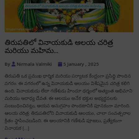
తిరుపతిలో వినాయకుడి ఆలయ చరిత్ర
మరియు మహిమ…
By
Nirmala Valmiki
5 January , 2025
తిరుపతి ఒక ప్రముఖ ధార్మిక మరియు పర్యాటక కేంద్రంగా ప్రసిద్ధి పొందిన
నగరం. ఈ నగరంలో ఉన్న వినాయకుడి ఆలయం విశేషమైన చరిత్ర కలిగి
ఉంది. వినాయకుడు లేదా గణేశుడు హిందూ ధర్మంలో అత్యంత ఆభిమాని
మరియు ఆరాధ్య దేవత. ఈ ఆలయం అనేక భక్తుల అభ్యర్థనలకు
సంబంధించినట్లు, ఆయన అనుగ్రహం పొందటానికి పూనకంగా మారింది.
ఆలయ చరిత్ర: తిరుపతిలోని వినాయకుడి ఆలయం, చాలా సంవత్సరాల
క్రితం స్థాపించబడింది. ఈ ఆలయానికి గణేశుడి పూజలు, ప్రత్యేకంగా
వినాయక […]