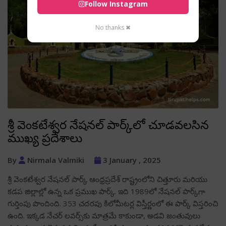
Follow Instagram
No thanks ✖
శ్రీ వెంకటేశ్వర నేషనల్ పార్క్‌లో చూడవలసిన
ముఖ్య ప్రదేశాలు
By
Nirmala Valmiki
3 January , 2025
శ్రీ వెంకటేశ్వర నేషనల్ పార్క్ ఆంధ్రప్రదేశ్ రాష్ట్రంలోని చిత్తూరు మరియు
కడప జిల్లాల్లో ఉన్న ఒక ప్రముఖ పార్క్. ఇది 1989లో నేషనల్ పార్క్‌గా
గుర్తింపు పొందింది. 353 చదరపు కిలోమీటర్ల విస్తీర్ణంలో ఈ పార్క్ విస్తరించి
ఉంది. ఇక్కడ నేచర్ లవర్స్‌కు మాత్రమే కాకుండా, అడవి జంతువులు