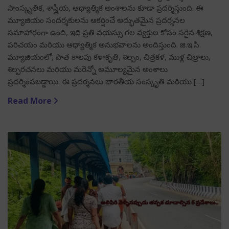
సాంస్కృతిక, శాస్త్రీయ, ఆధ్యాత్మిక అంశాలను కూడా ప్రదర్శిస్తుంది. ఈ
మ్యూజియం సందర్శకులను ఆకర్షించే అద్భుతమైన ప్రదర్శనల
సమాహారంగా ఉంది, ఇది ప్రతి వయస్సు గల వ్యక్తుల కోసం సరైన శిక్షణ,
పరిచయం మరియు ఆధ్యాత్మిక అనుభవాలను అందిస్తుంది. జి.ఇ.సి.
మ్యూజియంలో, పాత కాలపు కళాకృతి, శిల్పం, చిత్రకళ, ముళ్ల చిత్రాలు,
శిల్పరచనలు మరియు మరెన్నో అమూల్యమైన అంశాలు
ప్రదర్శింపబడ్డాయి. ఈ ప్రదర్శనలు భారతీయ సంస్కృతి మరియు […]
Read More