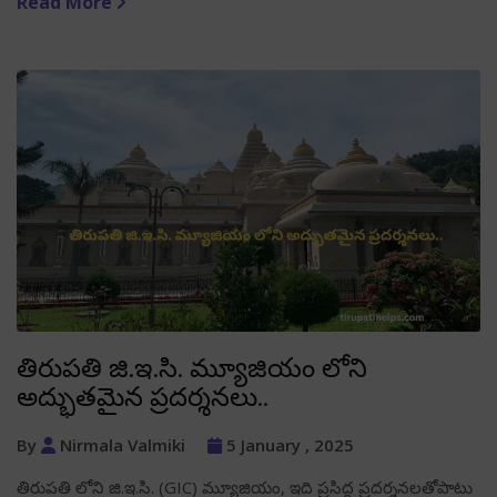
Read More
తిరుపతి జి.ఇ.సి. మ్యూజియం లోని
అద్భుతమైన ప్రదర్శనలు..
By
Nirmala Valmiki
5 January , 2025
తిరుపతి లోని జి.ఇ.సి. (GIC) మ్యూజియం, ఇది ప్రసిద్ధ ప్రదర్శనలతోపాటు