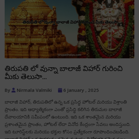
తిరుపతి లో వున్నా బాలాజీ విహార్ గురించి
మీకు తెలుసా…
By
Nirmala Valmiki
6 January , 2025
బాలాజీ విహార్, తిరుపతిలో ఉన్న ఒక ప్రసిద్ధ హోటల్ మరియు విశ్రాంతి
ప్రాంతం. ఇది ఆధ్యాత్మికంగా ఎంతో ప్రసిద్ధి కలిగిన తిరుమల బాలాజీ
దేవాలయానికి సమీపంలో ఉంటుంది. ఇది ఒక శాంతమైన మరియు
ప్రశాంతమైన ప్రాంతం, హోటల్ లేదా వినోద కేంద్రంగా సేవలు అందిస్తుంది.
ఇది టూరిస్ట్‌లకు మరియు భక్తుల కోసం ప్రత్యేకంగా రూపొందించబడింది.