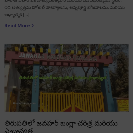
బాలాజీ విహార్ ఒక సౌకర్యవంతమైన మరియు వినోదభరితమైన స్థలం,
ఇది అత్యుత్తమ హోటల్ సౌకర్యాలను, అన్నపూర్ణ భోజనాలను, మరియు
ఆధ్యాత్మిక […]
Read More
తిరుపతిలో జవహర్ బంగ్లా చరిత్ర మరియు
ప్రాధాన్యత