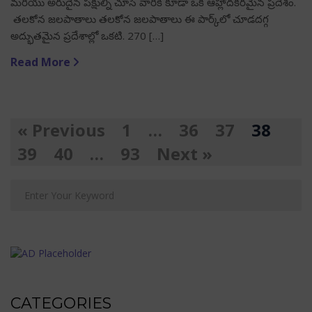
మరియు అరుదైన పక్షుల్ని చూసే వారికి కూడా ఒక ఆహ్లాదకరమైన ప్రదేశం.
తలకోన జలపాతాలు తలకోన జలపాతాలు ఈ పార్క్‌లో చూడదగ్గ
అద్భుతమైన ప్రదేశాల్లో ఒకటి. 270 […]
Read More
« Previous
1
…
36
37
38
39
40
…
93
Next »
CATEGORIES