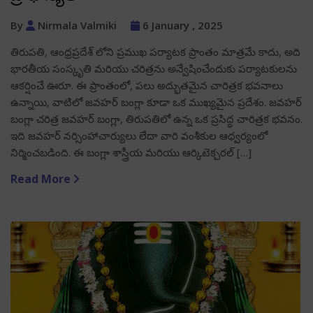
By
Nirmala Valmiki
6 January , 2025
తిరుపతి, ఆంధ్రప్రదేశ్ లోని ప్రముఖ పర్యాటక ప్రాంతం మాత్రమే కాదు, అది
భారతీయ సంస్కృతి మరియు చరిత్రను అన్వేషించేందుకు పర్యాటకులను
ఆకర్షించే ఊరూ. ఈ ప్రాంతంలో, పలు అద్భుతమైన చారిత్రక భవనాలు
ఉన్నాయి, వాటిలో జవహర్ బంగ్లా కూడా ఒక ముఖ్యమైన ప్రదేశం. జవహర్
బంగ్లా చరిత్ర జవహర్ బంగ్లా, తిరుపతిలో ఉన్న ఒక ప్రసిద్ధ చారిత్రక భవనం.
ఇది జవహర్ నర్సింహాచార్యులు లేదా వారి వంశీకుల ఆధ్వర్యంలో
నిర్మించబడింది. ఈ బంగ్లా శాస్త్రీయ మరియు ఆర్కిటెక్చరల్ […]
Read More